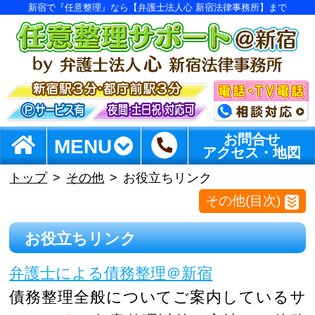
新宿で『任意整理』なら【弁護士法人心 新宿法律事務所】まで
お問合せ
MENU
アクセス・地図
トップ
その他
お役立ちリンク
その他(目次)
お役立ちリンク
弁護士による債務整理＠新宿
債務整理全般についてご案内しているサ