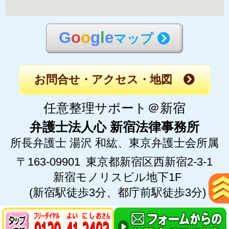
G
o
o
g
l
e
マップ
お問合せ・アクセス・地図
任意整理サポート＠新宿
弁護士法人心 新宿法律事務所
所長弁護士 湯沢 和紘、
東京弁護士会所属
〒163-09901
東京都新宿区西新宿2-3-1
新宿モノリスビル地下1F
(新宿駅徒歩3分、都庁前駅徒歩3分)