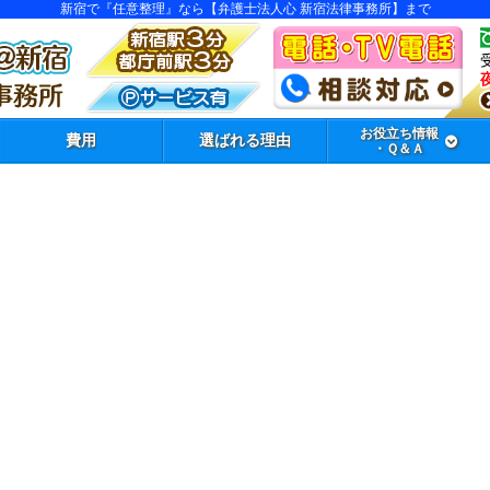
新宿で『任意整理』なら【弁護士法人心 新宿法律事務所】まで
お役立ち情報
費用
選ばれる理由
・Ｑ＆Ａ