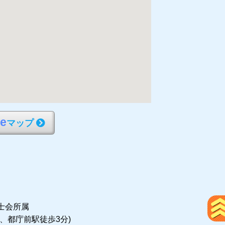
l
e
マップ
士会所属
分、都庁前駅徒歩3分)