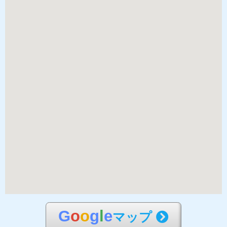
G
o
o
g
l
e
マップ