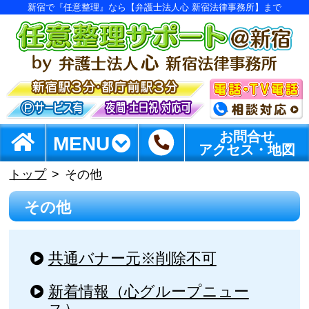
新宿で『任意整理』なら【弁護士法人心 新宿法律事務所】まで
お問合せ
MENU
アクセス・地図
トップ
その他
その他
共通バナー元※削除不可
新着情報（心グループニュー